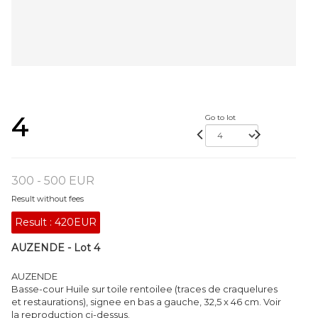
4
Go to lot
300 - 500 EUR
Result without fees
Result :
420EUR
AUZENDE - Lot 4
AUZENDE
Basse-cour Huile sur toile rentoilee (traces de craquelures
et restaurations), signee en bas a gauche, 32,5 x 46 cm. Voir
la reproduction ci-dessus.