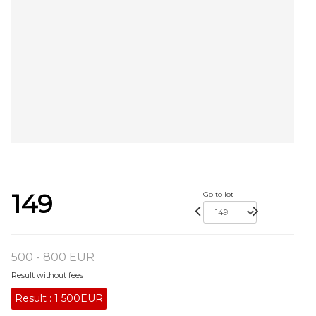
149
Go to lot
500 - 800 EUR
Result without fees
Result :
1 500EUR