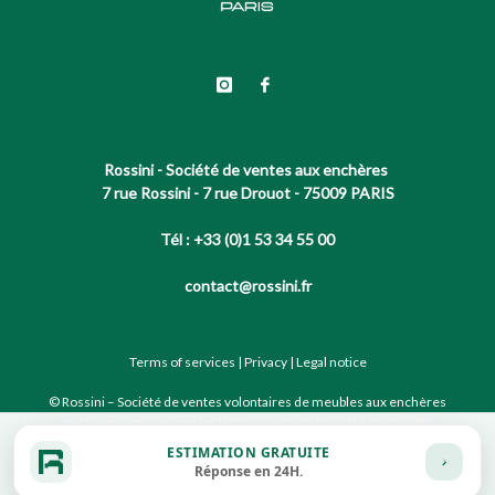
Rossini - Société de ventes aux enchères
7 rue Rossini - 7 rue Drouot - 75009 PARIS
Tél : +33 (0)1 53 34 55 00
contact@rossini.fr
Terms of services
|
Privacy
|
Legal notice
© Rossini – Société de ventes volontaires de meubles aux enchères
publiques agréée sous le N°2002-066 RCS Paris B 428 867 089
ESTIMATION GRATUITE
Réponse en 24H.
Site conçu par notre partenaire