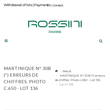
Withdrawal of lots
|
Payment
Contact
MARTINIQUE N° 30B
Result
(*) ERREURS DE
MARTINIQUE N° 30B (*) erreurs
de chiffres. Photo c.650 - Lot 136
CHIFFRES. PHOTO
Lot n° 136
C.650 - LOT 136