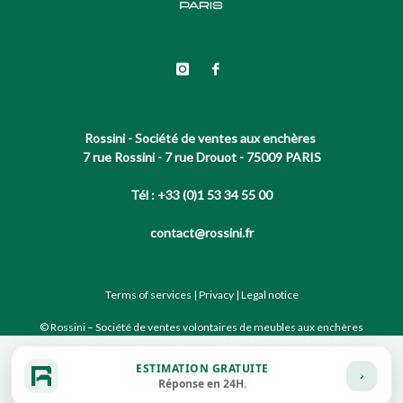
Rossini - Société de ventes aux enchères
7 rue Rossini - 7 rue Drouot - 75009 PARIS
Tél : +33 (0)1 53 34 55 00
contact@rossini.fr
Terms of services
|
Privacy
|
Legal notice
© Rossini – Société de ventes volontaires de meubles aux enchères
publiques agréée sous le N°2002-066 RCS Paris B 428 867 089
ESTIMATION GRATUITE
Réponse en 24H.
Site conçu par notre partenaire