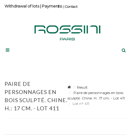
Withdrawal of lots
|
Payment
Contact
PAIRE DE
Result
PERSONNAGES EN
Paire de personnages en bois
sculpté. Chine. H.: 17 cm. - Lot 411
BOIS SCULPTÉ. CHINE.
Lot n° 411
H.: 17 CM. - LOT 411