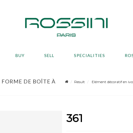
BUY
SELL
SPECIALITIES
RO
 FORME DE BOÎTE À
Result
Elément décoratif en ivoi
361