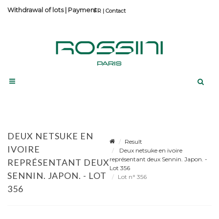
Withdrawal of lots
|
Payment
Contact
DEUX NETSUKE EN
Result
IVOIRE
Deux netsuke en ivoire
représentant deux Sennin. Japon. -
REPRÉSENTANT DEUX
Lot 356
SENNIN. JAPON. - LOT
Lot n° 356
356