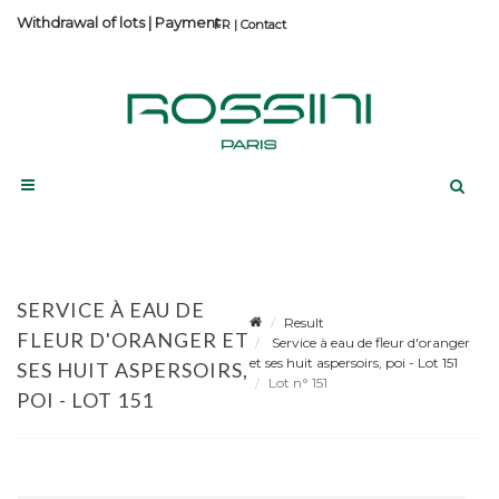
Withdrawal of lots
|
Payment
Contact
SERVICE À EAU DE
Result
FLEUR D'ORANGER ET
Service à eau de fleur d'oranger
et ses huit aspersoirs, poi - Lot 151
SES HUIT ASPERSOIRS,
Lot n° 151
POI - LOT 151