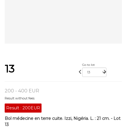
13
Go to lot
200 - 400 EUR
Result without fees
Result :
200EUR
Bol médecine en terre cuite. Izzi, Nigéria. L. : 21 cm. - Lot
13