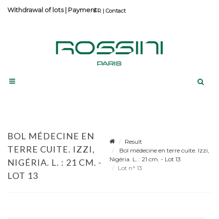
Withdrawal of lots
|
Payment
Contact
BOL MÉDECINE EN
Result
TERRE CUITE. IZZI,
Bol médecine en terre cuite. Izzi,
Nigéria. L. : 21 cm. - Lot 13
NIGÉRIA. L. : 21 CM. -
Lot n° 13
LOT 13