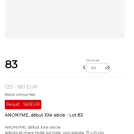
83
Go to lot
120 - 180 EUR
Result without fees
Result :
160EUR
ANONYME, début XXe siècle - Lot 83
ANONYME, début XXe siècle
Arbres et mare Huile sur toile, non signée, 17 x 21 cm.