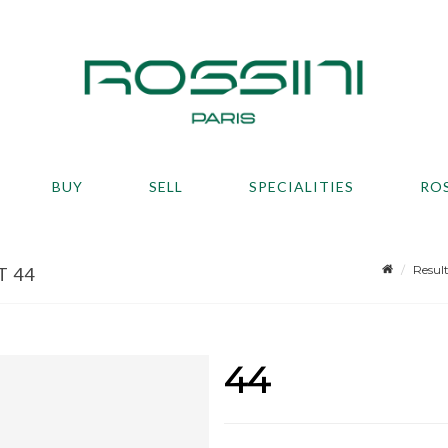
BUY
SELL
SPECIALITIES
RO
Resul
T 44
44