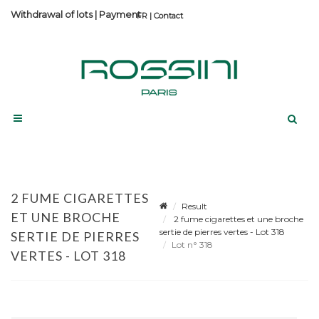
Withdrawal of lots
|
Payment
Contact
2 FUME CIGARETTES
Result
ET UNE BROCHE
2 fume cigarettes et une broche
sertie de pierres vertes - Lot 318
SERTIE DE PIERRES
Lot n° 318
VERTES - LOT 318