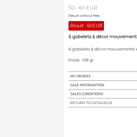
50 - 60 EUR
Result without fees
Result :
60EUR
6 gobelets à décor mouvementé
6 gobelets à décor mouvementé en
Poids : 138 gr.
MY ORDERS
SALE INFORMATION
SALES CONDITIONS
RETURN TO CATALOGUE