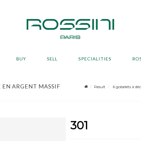
BUY
SELL
SPECIALITIES
RO
 EN ARGENT MASSIF
Result
6 gobelets à dé
301