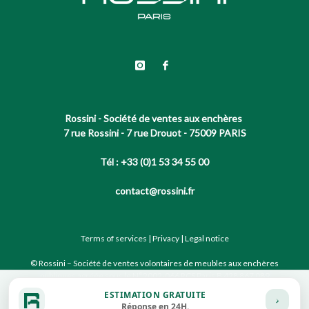
Rossini - Société de ventes aux enchères
7 rue Rossini - 7 rue Drouot - 75009 PARIS
Tél : +33 (0)1 53 34 55 00
contact@rossini.fr
Terms of services
|
Privacy
|
Legal notice
© Rossini – Société de ventes volontaires de meubles aux enchères
publiques agréée sous le N°2002-066 RCS Paris B 428 867 089
ESTIMATION GRATUITE
Réponse en 24H.
Site conçu par notre partenaire