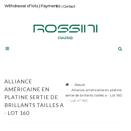
Withdrawal of lots
|
Payment
Contact
ALLIANCE
Result
AMÉRICAINE EN
Alliance américaine en platine
sertie de brillants tailles a - Lot 160
PLATINE SERTIE DE
Lot n° 160
BRILLANTS TAILLES A
- LOT 160