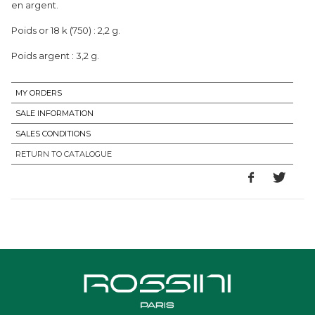
en argent.
Poids or 18 k (750) : 2,2 g.
Poids argent : 3,2 g.
MY ORDERS
SALE INFORMATION
SALES CONDITIONS
RETURN TO CATALOGUE