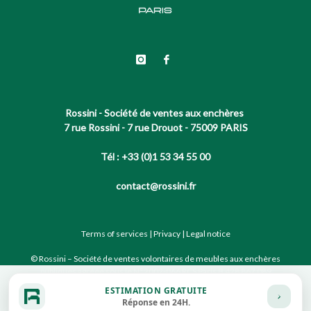
Rossini - Société de ventes aux enchères
7 rue Rossini - 7 rue Drouot - 75009 PARIS
Tél : +33 (0)1 53 34 55 00
contact@rossini.fr
Terms of services
|
Privacy
|
Legal notice
© Rossini – Société de ventes volontaires de meubles aux enchères
publiques agréée sous le N°2002-066 RCS Paris B 428 867 089
ESTIMATION GRATUITE
Réponse en 24H.
Site conçu par notre partenaire