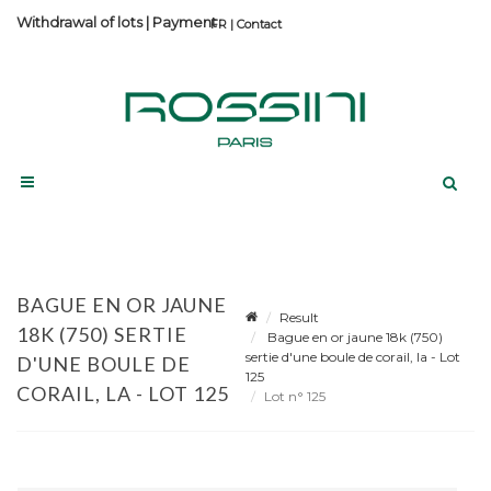
Withdrawal of lots
|
Payment
Contact
BAGUE EN OR JAUNE
Result
18K (750) SERTIE
Bague en or jaune 18k (750)
sertie d'une boule de corail, la - Lot
D'UNE BOULE DE
125
CORAIL, LA - LOT 125
Lot n° 125