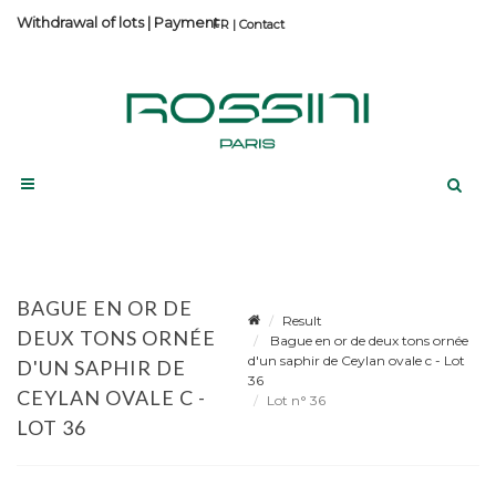
Withdrawal of lots
|
Payment
Contact
BAGUE EN OR DE
Result
DEUX TONS ORNÉE
Bague en or de deux tons ornée
d'un saphir de Ceylan ovale c - Lot
D'UN SAPHIR DE
36
CEYLAN OVALE C -
Lot n° 36
LOT 36