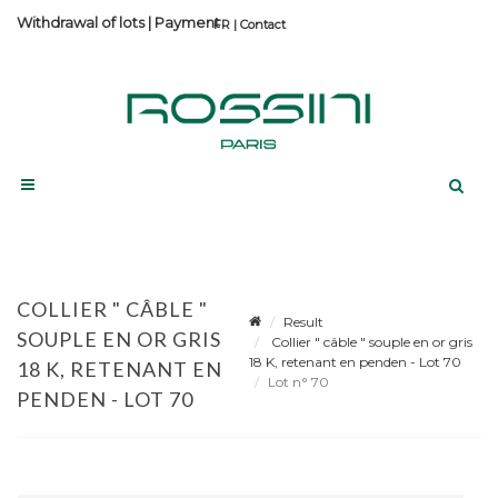
Withdrawal of lots
|
Payment
Contact
COLLIER " CÂBLE "
Result
SOUPLE EN OR GRIS
Collier " câble " souple en or gris
18 K, retenant en penden - Lot 70
18 K, RETENANT EN
Lot n° 70
PENDEN - LOT 70