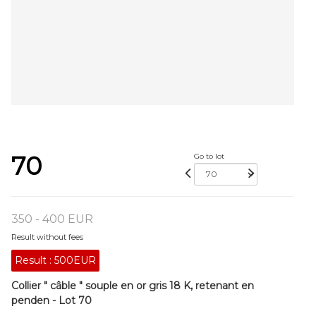
70
Go to lot
350 - 400 EUR
Result without fees
Result :
500EUR
Collier " câble " souple en or gris 18 K, retenant en
penden - Lot 70