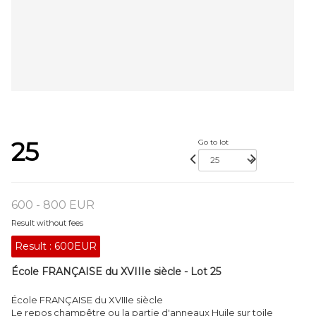
25
Go to lot
600 - 800 EUR
Result without fees
Result :
600EUR
École FRANÇAISE du XVIIIe siècle - Lot 25
École FRANÇAISE du XVIIIe siècle
Le repos champêtre ou la partie d'anneaux Huile sur toile