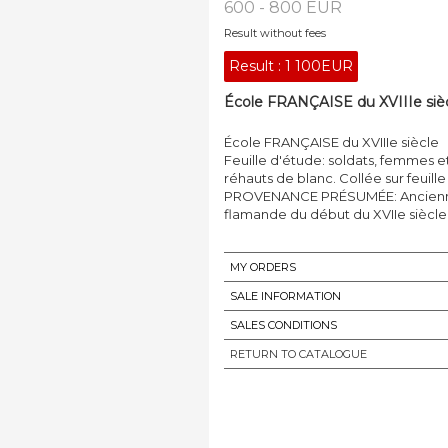
600 - 800 EUR
Result without fees
Result :
1 100EUR
École FRANÇAISE du XVIIIe sièc
École FRANÇAISE du XVIIIe siècle
Feuille d'étude: soldats, femmes e
réhauts de blanc. Collée sur feuille 
PROVENANCE PRÉSUMÉE: Ancienne
flamande du début du XVIIe siècle
MY ORDERS
SALE INFORMATION
SALES CONDITIONS
RETURN TO CATALOGUE