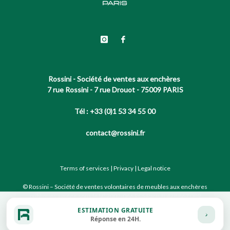
Rossini - Société de ventes aux enchères
7 rue Rossini - 7 rue Drouot - 75009 PARIS
Tél : +33 (0)1 53 34 55 00
contact@rossini.fr
Terms of services
|
Privacy
|
Legal notice
© Rossini – Société de ventes volontaires de meubles aux enchères
publiques agréée sous le N°2002-066 RCS Paris B 428 867 089
ESTIMATION GRATUITE
Réponse en 24H.
Site conçu par notre partenaire