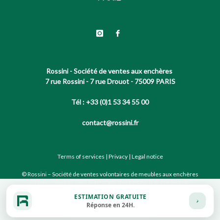
Rossini - Société de ventes aux enchères
7 rue Rossini - 7 rue Drouot - 75009 PARIS
Tél : +33 (0)1 53 34 55 00
contact@rossini.fr
Terms of services
|
Privacy
|
Legal notice
© Rossini – Société de ventes volontaires de meubles aux enchères
publiques agréée sous le N°2002-066 RCS Paris B 428 867 089
ESTIMATION GRATUITE
Réponse en 24H.
Site conçu par notre partenaire