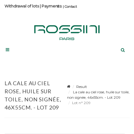
Withdrawal of lots
|
Payment
Contact
LA CALE AU CIEL
Result
ROSE, HUILE SUR
La cale au ciel rose, huile sur toile,
non signée, 46x55cm. - Lot 209
TOILE, NON SIGNÉE,
Lot n° 209
46X55CM. - LOT 209