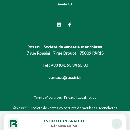
Rossini - Société de ventes aux enchères
7 rue Rossini - 7 rue Drouot - 75009 PARIS
Tél : +33 (0)1 53 34 55 00
contact@rossini.fr
Terms of services
|
Privacy
|
Legal notice
© Rossini – Société de ventes volontaires de meubles aux enchères
publiques agréée sous le N°2002-066 RCS Paris B 428 867 089
ESTIMATION GRATUITE
Réponse en 24H.
Site conçu par notre partenaire