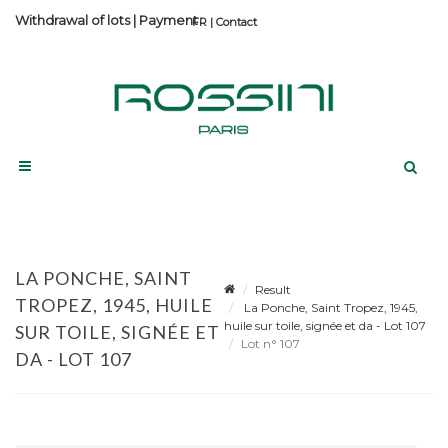
Withdrawal of lots
|
Payment
Contact
LA PONCHE, SAINT
Result
TROPEZ, 1945, HUILE
La Ponche, Saint Tropez, 1945,
huile sur toile, signée et da - Lot 107
SUR TOILE, SIGNÉE ET
Lot n° 107
DA - LOT 107