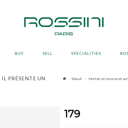
BUY
SELL
SPECIALITIES
RO
 IL PRÉSENTE UN
Result
Mortier en bronze et son 
179