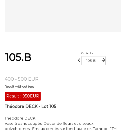
105.B
Go to lot
400 - 500 EUR
Result without fees
Result :
950EUR
Théodore DECK - Lot 105
Théodore DECK
Vase à pans coupés. Décor de fleurs et oiseaux
polychromes ; Emaux cernés sur fond jaune or. Tampon " TH