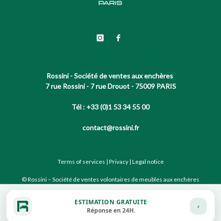
Rossini - Société de ventes aux enchères
7 rue Rossini - 7 rue Drouot - 75009 PARIS
Tél : +33 (0)1 53 34 55 00
contact@rossini.fr
Terms of services
|
Privacy
|
Legal notice
© Rossini – Société de ventes volontaires de meubles aux enchères
publiques agréée sous le N°2002-066 RCS Paris B 428 867 089
ESTIMATION GRATUITE
Réponse en 24H.
Site conçu par notre partenaire