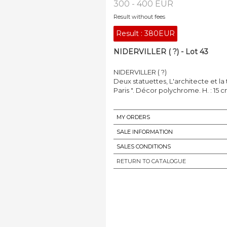
300 - 400 EUR
Result without fees
Result :
380EUR
NIDERVILLER ( ?) - Lot 43
NIDERVILLER ( ?)
Deux statuettes, L'architecte et la 
Paris ". Décor polychrome. H. : 15 c
MY ORDERS
SALE INFORMATION
SALES CONDITIONS
RETURN TO CATALOGUE