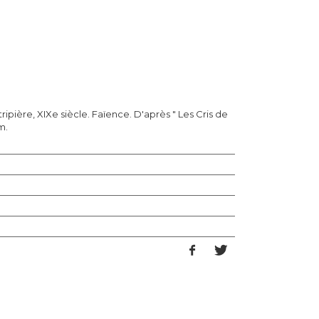
tripière, XIXe siècle. Faïence. D'après " Les Cris de
m.