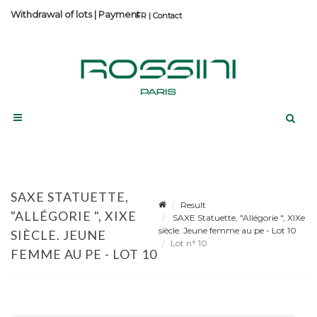
Withdrawal of lots
|
Payment
Contact
SAXE STATUETTE,
Result
"ALLÉGORIE ", XIXE
SAXE Statuette, "Allégorie ", XIXe
siècle. Jeune femme au pe - Lot 10
SIÈCLE. JEUNE
Lot n° 10
FEMME AU PE - LOT 10