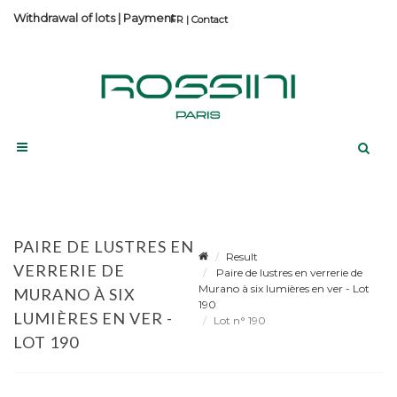
Withdrawal of lots
|
Payment
Contact
PAIRE DE LUSTRES EN
Result
VERRERIE DE
Paire de lustres en verrerie de
Murano à six lumières en ver - Lot
MURANO À SIX
190
LUMIÈRES EN VER -
Lot n° 190
LOT 190