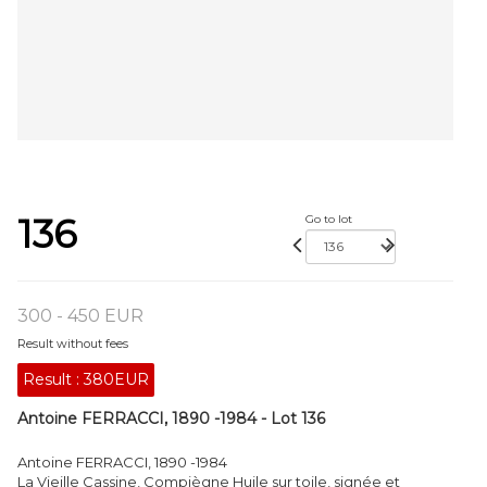
136
Go to lot
300 - 450 EUR
Result without fees
Result :
380EUR
Antoine FERRACCI, 1890 -1984 - Lot 136
Antoine FERRACCI, 1890 -1984
La Vieille Cassine, Compiègne Huile sur toile, signée et