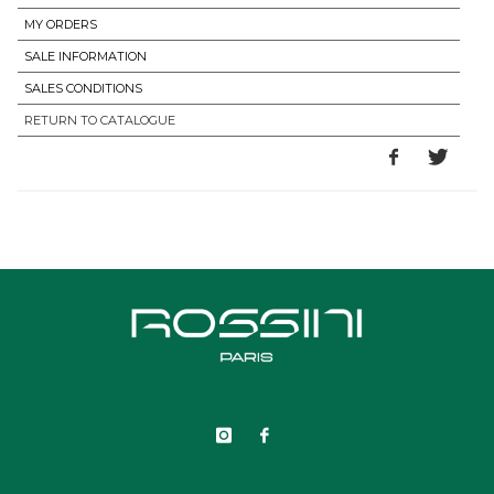
MY ORDERS
SALE INFORMATION
SALES CONDITIONS
RETURN TO CATALOGUE