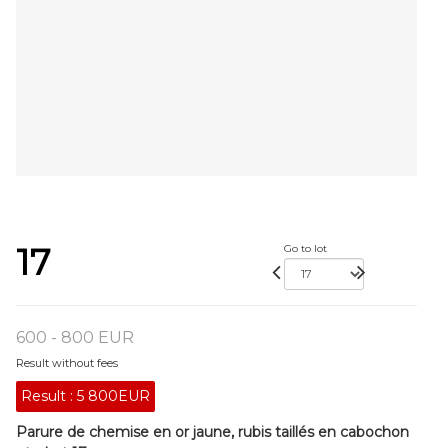
17
Go to lot
600 - 800 EUR
Result without fees
Result :
5 800EUR
Parure de chemise en or jaune, rubis taillés en cabochon