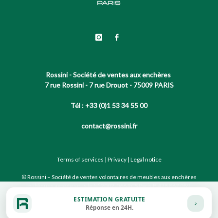
Rossini - Société de ventes aux enchères
7 rue Rossini - 7 rue Drouot - 75009 PARIS
Tél : +33 (0)1 53 34 55 00
contact@rossini.fr
Terms of services
|
Privacy
|
Legal notice
© Rossini – Société de ventes volontaires de meubles aux enchères
publiques agréée sous le N°2002-066 RCS Paris B 428 867 089
ESTIMATION GRATUITE
Réponse en 24H.
Site conçu par notre partenaire