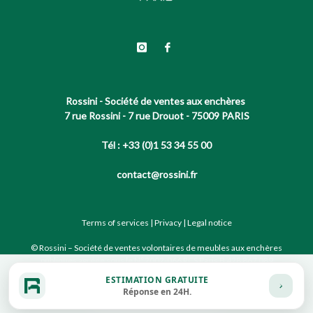
Rossini - Société de ventes aux enchères
7 rue Rossini - 7 rue Drouot - 75009 PARIS
Tél : +33 (0)1 53 34 55 00
contact@rossini.fr
Terms of services
|
Privacy
|
Legal notice
© Rossini – Société de ventes volontaires de meubles aux enchères
publiques agréée sous le N°2002-066 RCS Paris B 428 867 089
ESTIMATION GRATUITE
Réponse en 24H.
Site conçu par notre partenaire