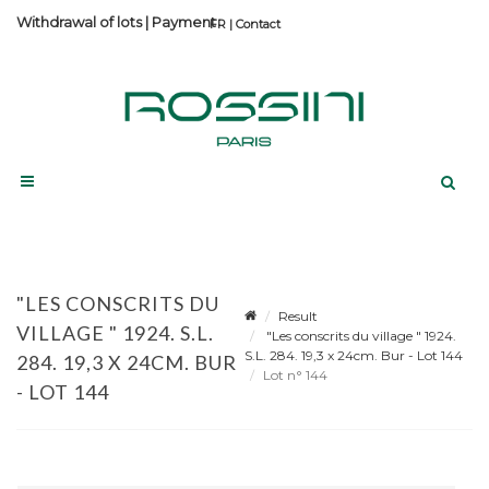
Withdrawal of lots
|
Payment
Contact
"LES CONSCRITS DU
Result
VILLAGE " 1924. S.L.
"Les conscrits du village " 1924.
S.L. 284. 19,3 x 24cm. Bur - Lot 144
284. 19,3 X 24CM. BUR
Lot n° 144
- LOT 144