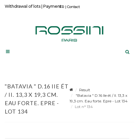
Withdrawal of lots
|
Payment
Contact
"BATAVIA " D.16 IIE ÉT
Result
/ II. 13,3 X 19,3 CM.
"Batavia " D.16 IIe ét / II. 13,3 x
19,3 cm. Eau forte. Epre - Lot 134
EAU FORTE. EPRE -
Lot n° 134
LOT 134