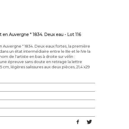
 en Auvergne " 1834. Deux eau - Lot 116
n Auvergne " 1834. Deux eaux fortes, la première
ns un état intermédiaire entre le IIIe et le IVe la
m de l'artiste en bas à droite sur vélin :
une épreuve sans doute en retirage la lettre
2,5 cm, légères salissures aux deux pièces, 21,4 x29