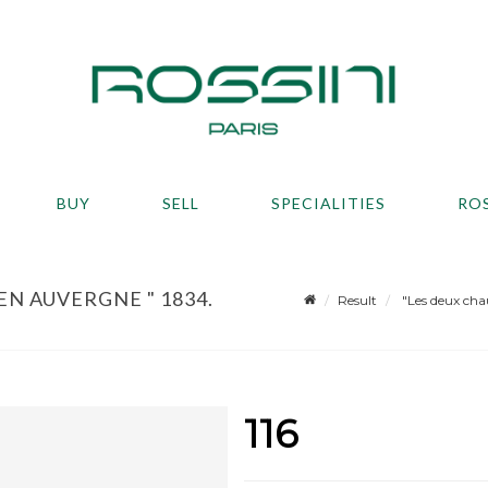
BUY
SELL
SPECIALITIES
RO
EN AUVERGNE " 1834.
Result
"Les deux cha
116