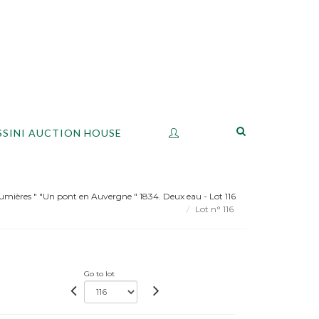
SSINI AUCTION HOUSE
umières " "Un pont en Auvergne " 1834. Deux eau - Lot 116
Lot n° 116
Go to lot