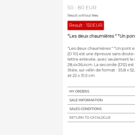
50 - 80 EUR
Result without fees
Result :
150EUR
"Les deux chaumières " "Un pont
"Les deux chaumières " "Un pont e
(D 10) est une épreuve sans doute da
lettre enlevée, avec seulement le no
28,4x36,4cm. La seconde (D12) est 
ôtée, sur vélin de format : 35,8 x 5
et 22 x 31,5 cm.
MY ORDERS
SALE INFORMATION
SALES CONDITIONS
RETURN TO CATALOGUE