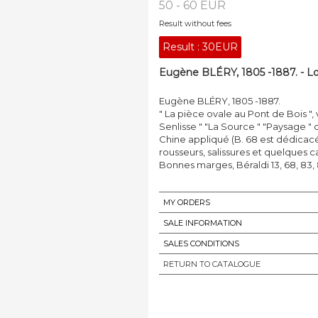
50 - 60 EUR
Result without fees
Result :
30EUR
Eugène BLÉRY, 1805 -1887. - Lo
Eugène BLÉRY, 1805 -1887.
" La pièce ovale au Pont de Bois ", v
Senlisse " "La Source " "Paysage " 
Chine appliqué (B. 68 est dédicacée
rousseurs, salissures et quelques c
Bonnes marges, Béraldi 13, 68, 83, 88
MY ORDERS
SALE INFORMATION
SALES CONDITIONS
RETURN TO CATALOGUE