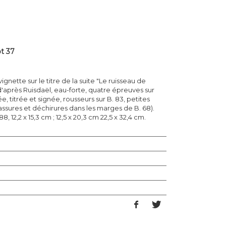
t 37
ignette sur le titre de la suite "Le ruisseau de
d'après Ruisdaël, eau-forte, quatre épreuves sur
, titrée et signée, rousseurs sur B. 83, petites
assures et déchirures dans les marges de B. 68).
, 12,2 x 15,3 cm ; 12,5 x 20,3 cm 22,5 x 32,4 cm.