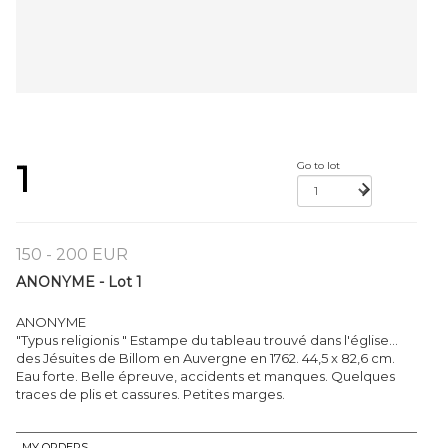
1
Go to lot
150 - 200 EUR
ANONYME - Lot 1
ANONYME
"Typus religionis " Estampe du tableau trouvé dans l'église...
des Jésuites de Billom en Auvergne en 1762. 44,5 x 82,6 cm.
Eau forte. Belle épreuve, accidents et manques. Quelques
traces de plis et cassures. Petites marges.
MY ORDERS