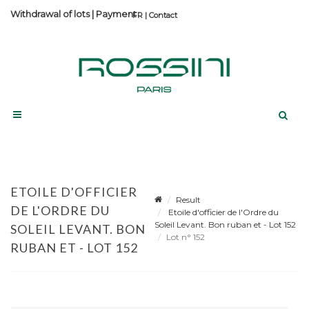
Withdrawal of lots
|
Payment
Contact
ETOILE D'OFFICIER
Result
DE L'ORDRE DU
Etoile d'officier de l'Ordre du
Soleil Levant. Bon ruban et - Lot 152
SOLEIL LEVANT. BON
Lot n° 152
RUBAN ET - LOT 152