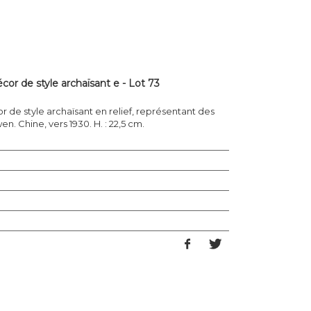
écor de style archaïsant e - Lot 73
or de style archaïsant en relief, représentant des
n. Chine, vers 1930. H. : 22,5 cm.