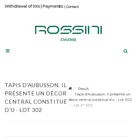
Withdrawal of lots
|
Payment
Contact
TAPIS D'AUBUSSON. IL
Result
PRÉSENTE UN DÉCOR
Tapis d'Aubusson. Il présente un
décor central constitué d'u - Lot 302
CENTRAL CONSTITUÉ
Lot n° 302
D'U - LOT 302