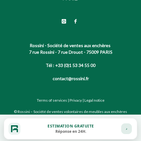
Rossini - Société de ventes aux enchères
7 rue Rossini - 7 rue Drouot - 75009 PARIS
Tél : +33 (0)1 53 34 55 00
contact@rossini.fr
Terms of services
|
Privacy
|
Legal notice
© Rossini – Société de ventes volontaires de meubles aux enchères
publiques agréée sous le N°2002-066 RCS Paris B 428 867 089
ESTIMATION GRATUITE
Réponse en 24H.
Site conçu par notre partenaire