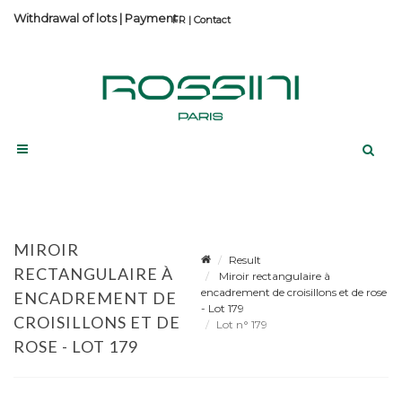
Withdrawal of lots
|
Payment
Contact
MIROIR
Result
RECTANGULAIRE À
Miroir rectangulaire à
encadrement de croisillons et de rose
ENCADREMENT DE
- Lot 179
CROISILLONS ET DE
Lot n° 179
ROSE - LOT 179