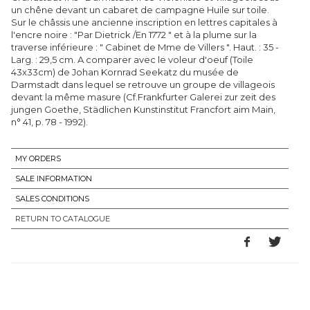
un chêne devant un cabaret de campagne Huile sur toile.
Sur le châssis une ancienne inscription en lettres capitales à
l'encre noire : "Par Dietrick /En 1772 " et à la plume sur la
traverse inférieure : " Cabinet de Mme de Villers ". Haut. : 35 -
Larg. : 29,5 cm. A comparer avec le voleur d'oeuf (Toile
43x33cm) de Johan Kornrad Seekatz du musée de
Darmstadt dans lequel se retrouve un groupe de villageois
devant la même masure (Cf.Frankfurter Galerei zur zeit des
jungen Goethe, Städlichen Kunstinstitut Francfort aim Main,
n° 41, p. 78 - 1992).
MY ORDERS
SALE INFORMATION
SALES CONDITIONS
RETURN TO CATALOGUE