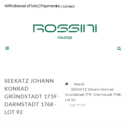
Withdrawal of lots
|
Payment
Contact
SEEKATZ JOHANN
Result
KONRAD
SEEKATZ Johann Konrad
Gründstadt 1719 -Darmstadt 1768 -
GRÜNDSTADT 1719 -
Lot 92
DARMSTADT 1768 -
Lot n° 92
LOT 92