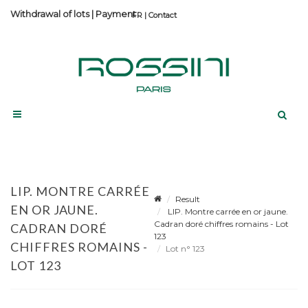
Withdrawal of lots
|
Payment
Contact
LIP. MONTRE CARRÉE
Result
EN OR JAUNE.
LIP. Montre carrée en or jaune.
Cadran doré chiffres romains - Lot
CADRAN DORÉ
123
CHIFFRES ROMAINS -
Lot n° 123
LOT 123