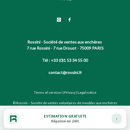
Rossini - Société de ventes aux enchères
7 rue Rossini - 7 rue Drouot - 75009 PARIS
Tél : +33 (0)1 53 34 55 00
contact@rossini.fr
Terms of services
|
Privacy
|
Legal notice
© Rossini – Société de ventes volontaires de meubles aux enchères
publiques agréée sous le N°2002-066 RCS Paris B 428 867 089
ESTIMATION GRATUITE
Réponse en 24H.
Site conçu par notre partenaire