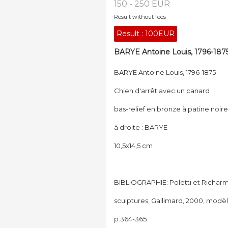
150 - 250 EUR
Result without fees
Result :
100EUR
BARYE Antoine Louis, 1796-1875 
BARYE Antoine Louis, 1796-1875
Chien d'arrêt avec un canard
bas-relief en bronze à patine noire
à droite : BARYE
10,5x14,5 cm
BIBLIOGRAPHIE: Poletti et Richarm
sculptures, Gallimard, 2000, modèle
p.364-365