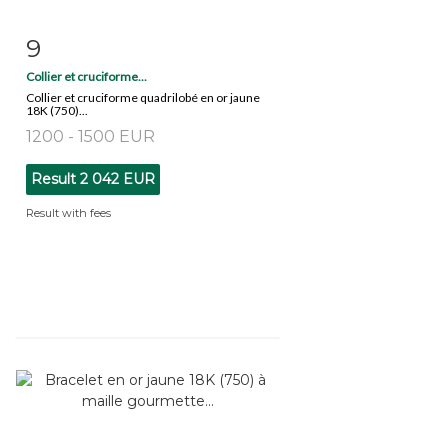
9
Item detail
Zoom
Collier et cruciforme...
Collier et cruciforme quadrilobé en or jaune
18K (750)...
1200 - 1500 EUR
Result
2 042 EUR
Result with fees