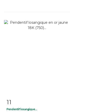
11
Item detail
Zoom
Pendentif losangique...