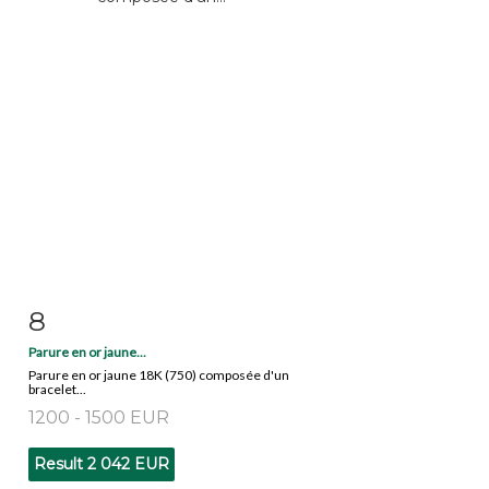
8
Item detail
Zoom
Parure en or jaune...
Parure en or jaune 18K (750) composée d'un
bracelet...
1200 - 1500 EUR
Result
2 042 EUR