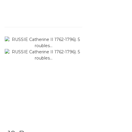
Item detail
Zoom