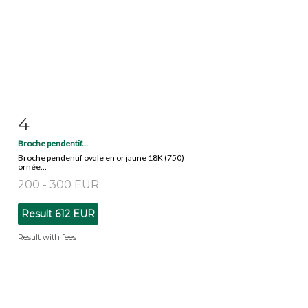
4
Item detail
Zoom
Broche pendentif...
Broche pendentif ovale en or jaune 18K (750)
ornée...
200 - 300 EUR
Result
612 EUR
Result with fees