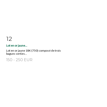
12
Item detail
Zoom
Lot en or jaune...
Lot en or jaune 18K (750) composé de trois
bagues serties...
150 - 250 EUR