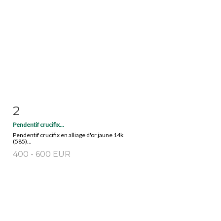
2
Item detail
Zoom
Pendentif crucifix...
Pendentif crucifix en alliage d'or jaune 14k
(585)...
400 - 600 EUR