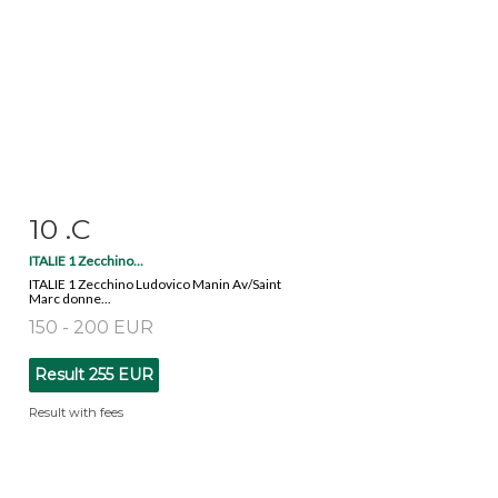
10 .C
Item detail
Zoom
ITALIE 1 Zecchino...
ITALIE 1 Zecchino Ludovico Manin Av/Saint
Marc donne...
150 - 200 EUR
Result
255 EUR
Result with fees