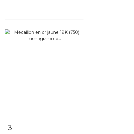
3
Item detail
Zoom