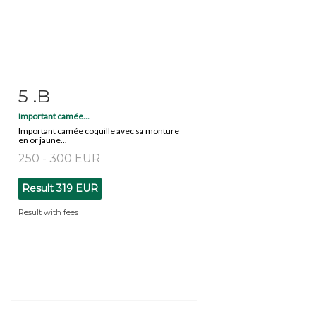
5 .B
Item detail
Zoom
Important camée...
Important camée coquille avec sa monture
en or jaune...
250 - 300 EUR
Result
319 EUR
Result with fees