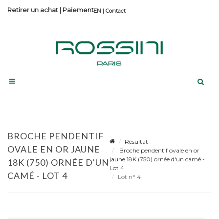
Retirer un achat
|
Paiement
Contact
BROCHE PENDENTIF
Résultat
OVALE EN OR JAUNE
Broche pendentif ovale en or
jaune 18K (750) ornée d'un camé -
18K (750) ORNÉE D'UN
Lot 4
CAMÉ - LOT 4
Lot n° 4