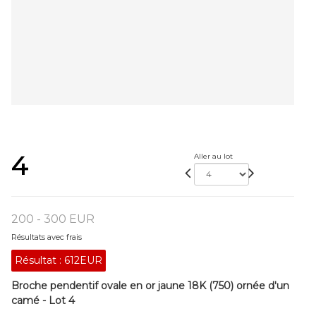
4
Aller au lot
200 - 300 EUR
Résultats avec frais
Résultat :
612EUR
Broche pendentif ovale en or jaune 18K (750) ornée d'un
camé - Lot 4