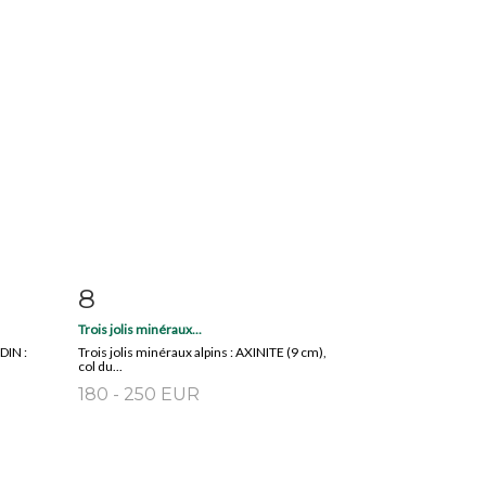
8
m
Item detail
Zoom
Trois jolis minéraux...
DIN :
Trois jolis minéraux alpins : AXINITE (9 cm),
col du...
180 - 250 EUR