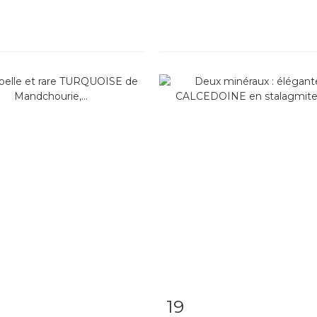
19
m detail
Zoom
Item detail
Zoo