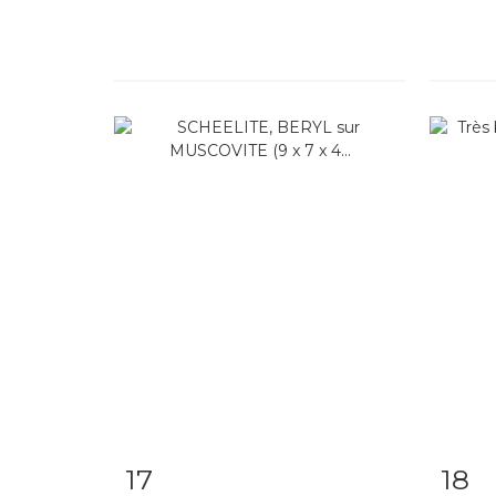
17
18
Item detail
Zoom
Ite