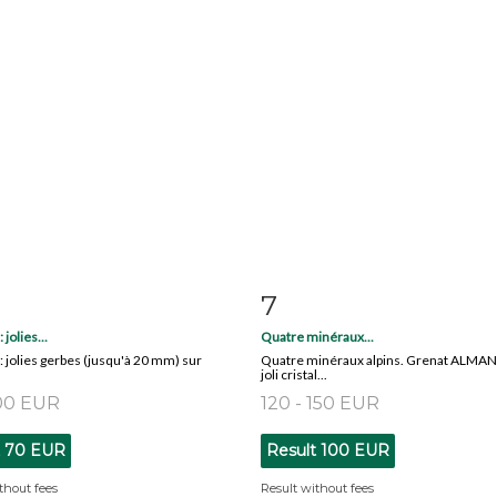
7
m detail
Zoom
Item detail
Zoo
jolies...
Quatre minéraux...
 jolies gerbes (jusqu'à 20 mm) sur
Quatre minéraux alpins. Grenat ALMAN
joli cristal...
100 EUR
120 - 150 EUR
t
70 EUR
Result
100 EUR
thout fees
Result without fees