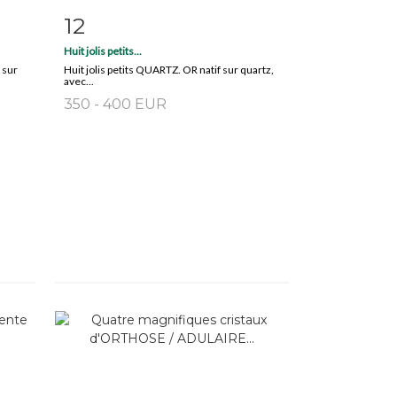
12
m
Item detail
Zoom
Huit jolis petits...
 sur
Huit jolis petits QUARTZ. OR natif sur quartz,
avec...
350 - 400 EUR