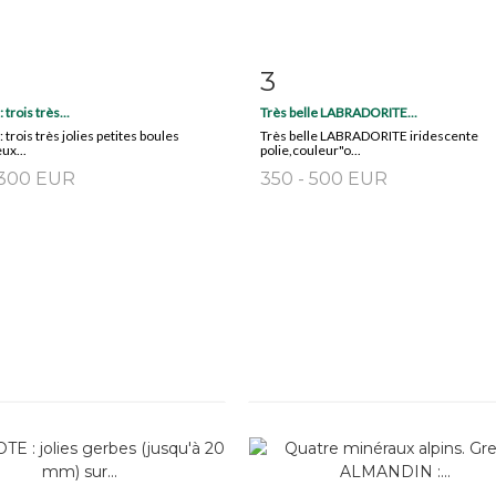
3
m detail
Zoom
Item detail
Zoo
trois très...
Très belle LABRADORITE...
trois très jolies petites boules
Très belle LABRADORITE iridescente
ux...
polie,couleur"o...
 300 EUR
350 - 500 EUR