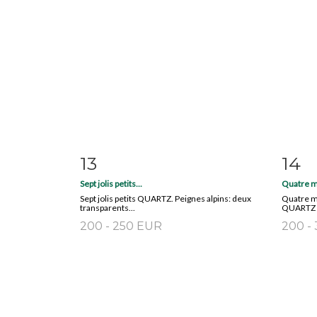
13
14
Item detail
Zoom
Ite
Sept jolis petits...
Quatre m
Sept jolis petits QUARTZ. Peignes alpins: deux
Quatre mi
transparents...
QUARTZ 
200 - 250 EUR
200 -