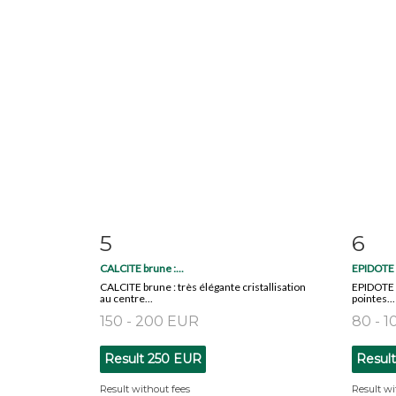
5
6
Item detail
Zoom
Ite
CALCITE brune :...
EPIDOTE : 
CALCITE brune : très élégante cristallisation
EPIDOTE :
au centre...
pointes...
150 - 200 EUR
80 - 
Result
250 EUR
Resul
Result without fees
Result wi