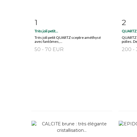
1
2
Item detail
Zoom
Ite
Très joli petit...
QUARTZ : 
Très joli petit QUARTZ sceptre améthysé
QUARTZ : 
avec fantômes,...
polies. De
50 - 70 EUR
200 -