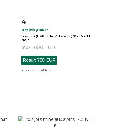
4
m
Item detail
Zoom
Très joli QUARTZ...
Très joli QUARTZ de l'Arkensas (20 x 15 x 11
cm) :...
450 - 600 EUR
Result
750 EUR
Result without fees