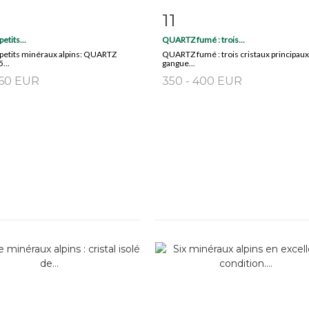
11
m detail
Zoom
Item detail
Zoo
petits...
QUARTZ fumé : trois...
s petits minéraux alpins: QUARTZ
QUARTZ fumé : trois cristaux principaux
5...
gangue...
160 EUR
350 - 400 EUR