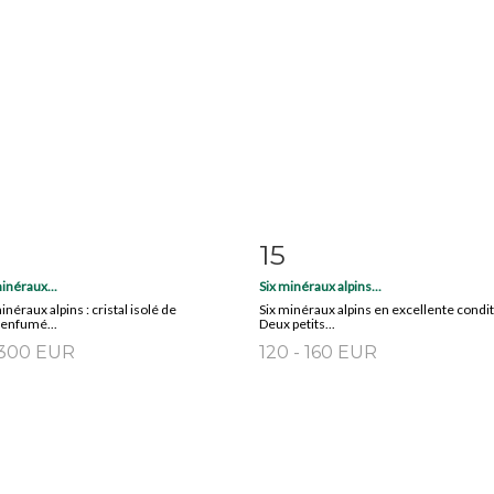
15
m detail
Zoom
Item detail
Zoo
inéraux...
Six minéraux alpins...
néraux alpins : cristal isolé de
Six minéraux alpins en excellente condit
enfumé...
Deux petits...
 300 EUR
120 - 160 EUR