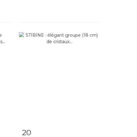
20
m
Item detail
Zoom