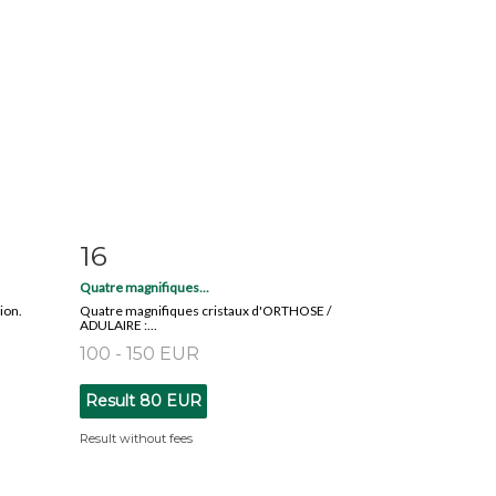
16
m
Item detail
Zoom
Quatre magnifiques...
ion.
Quatre magnifiques cristaux d'ORTHOSE /
ADULAIRE :...
100 - 150 EUR
Result
80 EUR
Result without fees