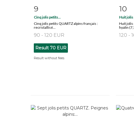
9
10
Item detail
Zoom
Ite
Cinq jolis petits...
Huit jolis 
Cinq jolis petits QUARTZ alpins français :
Huit joli
recristallisé...
hyalin (7,
90 - 120 EUR
120 - 
Result
70 EUR
Result without fees